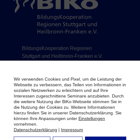
BildungsKooperation Regionen
Stuttgart und Heilbronn-Franken e.V.
Schillerstraße 12 | 71638 Ludwigsburg | Telefon
07141 488778-0 | Telefax 07141 488778-7 |
Wir verwenden Cookies und Pixel, um die Leistung der
info@biko-lb.de
Webseite zu verbessern, das Teilen von Informationen in
sozialen Netzwerken zu erleichtern und auf Ihre
Impressum
Interessen zugeschnittene Seminare anzubieten. Durch
die weitere Nutzung der BiKo-Webseite stimmen Sie in
Datenschutz
die Nutzung der Cookies zu. Weitere Informationen
hierzu finden Sie in unserer Datenschutzerklärung. Sie
Bildrechte
können Ihre Anpassungen unter
Einstellungen
vornehmen.
Newsletter
Datenschutzerklärung
|
Impressum