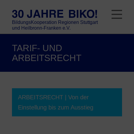
Skip
to
content
BildungsKooperation Regionen Stuttgart
und Heilbronn-Franken e.V.
TARIF- UND
ARBEITSRECHT
ARBEITSRECHT | Von der
Einstellung bis zum Ausstieg