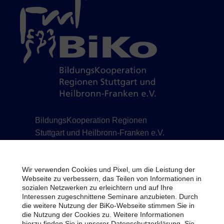
BildungsKooperation Regionen
Stuttgart und Heilbronn-Franken e.V.
Schillerstraße 12 | 71638 Ludwigsburg | Telefon
07141 488778-0 | Telefax 07141 488778-7 |
Wir verwenden Cookies und Pixel, um die Leistung der
info@biko-lb.de
Webseite zu verbessern, das Teilen von Informationen in
sozialen Netzwerken zu erleichtern und auf Ihre
Impressum
Interessen zugeschnittene Seminare anzubieten. Durch
die weitere Nutzung der BiKo-Webseite stimmen Sie in
Datenschutz
die Nutzung der Cookies zu. Weitere Informationen
hierzu finden Sie in unserer Datenschutzerklärung. Sie