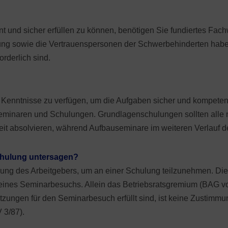
Einstellu
Eingrupp
elungen zur Beschäftigungssicherung
t und sicher erfüllen zu können, benötigen Sie fundiertes Fach
Elternzei
fliche Freistellung
tung sowie die Vertrauenspersonen der Schwerbehinderten habe
Krankheit
orderlich sind.
Vorzeitig
Aufhebun
igen Kenntnisse zu verfügen, um die Aufgaben sicher und kompe
Abmahnu
minaren und Schulungen. Grundlagenschulungen sollten alle
zeit absolvieren, während Aufbauseminare im weiteren Verlauf d
Holz- un
Alterstei
Schulung untersagen?
gung des Arbeitgebers, um an einer Schulung teilzunehmen. Die
eit eines Seminarbesuchs. Allein das Betriebsratsgremium (BAG 
tzungen für den Seminarbesuch erfüllt sind, ist keine Zustimmu
 3/87).