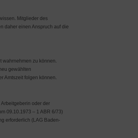
ngen, Versetzungen,
ierungen/Umgruppierungen
wissen. Mitglieder des
t und Wiedereinstieg
n daher einen Anspruch auf die
 im Arbeitsverhältnis
er Ausstieg aus dem Arbeitsleben
gsverträge
tent wahrnehmen zu können.
ng, Kündigung
 neu gewählten
er Amtszeit folgen können.
d kunststoffverarbeitende Industrie
lzeit und Altersverdienstsicherung
 Arbeitgeberin oder der
vom 09.10.1973 – 1 ABR 6/73)
ng erforderlich (LAG Baden-