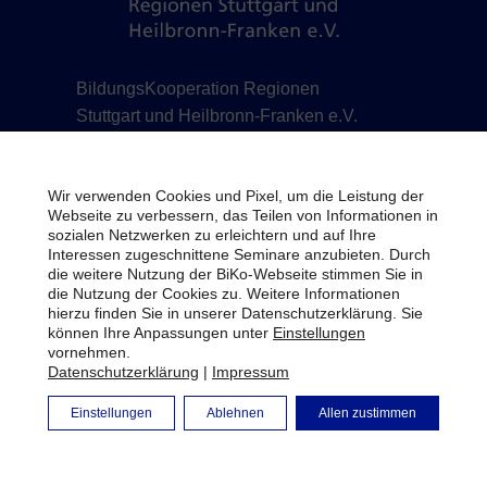
BildungsKooperation Regionen
Stuttgart und Heilbronn-Franken e.V.
Schillerstraße 12 | 71638 Ludwigsburg | Telefon
07141 488778-0 | Telefax 07141 488778-7 |
Wir verwenden Cookies und Pixel, um die Leistung der
info@biko-lb.de
Webseite zu verbessern, das Teilen von Informationen in
sozialen Netzwerken zu erleichtern und auf Ihre
Impressum
Interessen zugeschnittene Seminare anzubieten. Durch
die weitere Nutzung der BiKo-Webseite stimmen Sie in
Datenschutz
die Nutzung der Cookies zu. Weitere Informationen
hierzu finden Sie in unserer Datenschutzerklärung. Sie
Bildrechte
können Ihre Anpassungen unter
Einstellungen
vornehmen.
Newsletter
Datenschutzerklärung
|
Impressum
BiKo Intern
Einstellungen
Ablehnen
Allen zustimmen