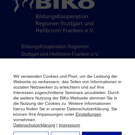
BildungsKooperation Regionen
Stuttgart und Heilbronn-Franken e.V.
Schillerstraße 12 | 71638 Ludwigsburg | Telefon
07141 488778-0 | Telefax 07141 488778-7 |
Wir verwenden Cookies und Pixel, um die Leistung der
info@biko-lb.de
Webseite zu verbessern, das Teilen von Informationen in
sozialen Netzwerken zu erleichtern und auf Ihre
Impressum
Interessen zugeschnittene Seminare anzubieten. Durch
die weitere Nutzung der BiKo-Webseite stimmen Sie in
Datenschutz
die Nutzung der Cookies zu. Weitere Informationen
hierzu finden Sie in unserer Datenschutzerklärung. Sie
Bildrechte
können Ihre Anpassungen unter
Einstellungen
vornehmen.
Newsletter
Datenschutzerklärung
|
Impressum