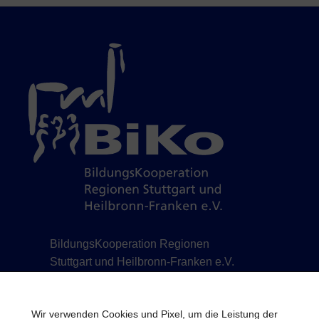
BildungsKooperation Regionen
Stuttgart und Heilbronn-Franken e.V.
Schillerstraße 12 | 71638 Ludwigsburg | Telefon
07141 488778-0 | Telefax 07141 488778-7 |
Wir verwenden Cookies und Pixel, um die Leistung der
info@biko-lb.de